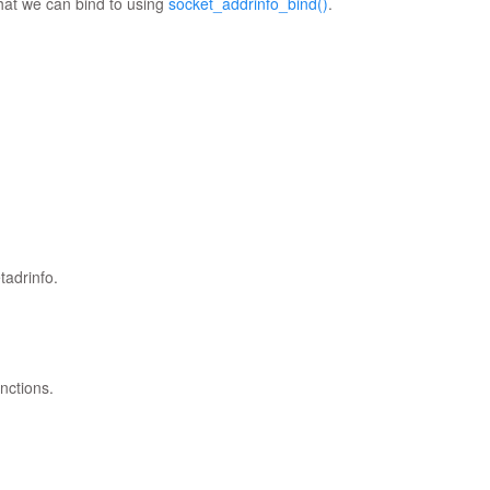
that we can bind to using
socket_addrinfo_bind()
.
tadrinfo.
nctions.