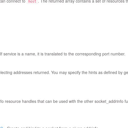
can connect to
. The returned array contains a set of resources 
host
If service is a name, it is translated to the corresponding port number.
selecting addresses returned. You may specify the hints as defined by ge
fo resource handles that can be used with the other socket_addrinfo fu