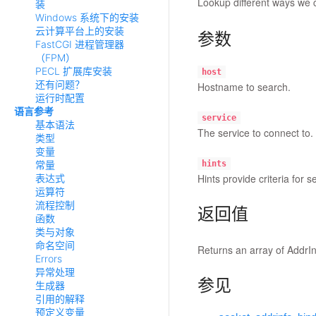
Lookup different ways we 
装
Windows 系统下的安装
云计算平台上的安装
参数
FastCGI 进程管理器
（FPM）
PECL 扩展库安装
host
还有问题？
Hostname to search.
运行时配置
语言参考
service
基本语法
The service to connect to. 
类型
变量
常量
hints
Hints provide criteria for 
表达式
运算符
流程控制
返回值
函数
类与对象
命名空间
Returns an array of AddrIn
Errors
异常处理
参见
生成器
引用的解释
预定义变量