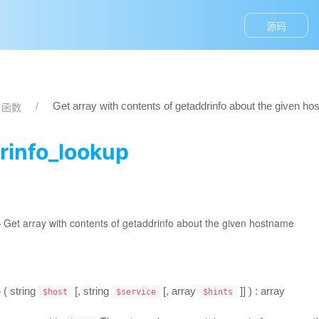
源码
Get array with contents of getaddrinfo about the given h
t 函数
rinfo_lookup
—
Get array with contents of getaddrinfo about the given hostname
p
(
string
[,
string
[,
array
]] ) :
array
$host
$service
$hints