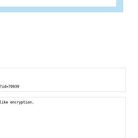
?id=70939
like encryption.