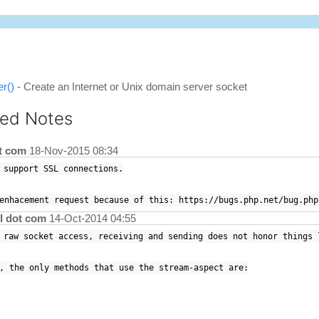
r()
- Create an Internet or Unix domain server socket
ted Notes
ot com
18-Nov-2015 08:34
 support SSL connections.
enhacement request because of this: https://bugs.php.net/bug.php
il dot com
14-Oct-2014 04:55
 raw socket access, receiving and sending does not honor things 
, the only methods that use the stream-aspect are: