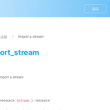
源码
Import a stream
t 函数
ort_stream
Import a stream
(
resource
) :
resource
$stream