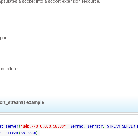
psulates a socket into a socket extension resource.
port.
on failure.
ort_stream()
example
et_server
(
"udp://0.0.0.0:58380"
,
$errno
,
$errstr
,
STREAM_SERVER_
rt_stream
(
$stream
);