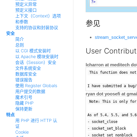
?>
预定义异常
预定义接口
上下文（Context）选项
和参数
参见
支持的协议和封装协议
安全
stream_socket_serve
简介
总则
User Contribu
以 CGI 模式安装时
以 Apache 模块安装时
会话（Session）安全
lcharron at meditech d
文件系统安全
This function does not
数据库安全
错误报告
使用 Register Globals
I have submitted a bug/
用户提交的数据
ryan dot yoosefi at gma
魔术引号
Note: This is only for
隐藏 PHP
保持更新
特点
As of 5.4, 5.5, and 5.6
用 PHP 进行 HTTP 认
- socket_close
证
- socket_set_block
Cookie
- socket_set_nonblock