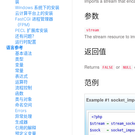
Imports a stream that enca
装
Windows 系统下的安装
云计算平台上的安装
参数
FastCGI 进程管理器
（FPM）
PECL 扩展库安装
stream
还有问题？
The stream resource to im
运行时配置
语言参考
返回值
基本语法
类型
变量
Returns
or
FALSE
NULL
常量
表达式
范例
运算符
流程控制
函数
类与对象
Example #1
socket_imp
命名空间
Errors
异常处理
<?php
生成器
$stream
=
stream_sock
引用的解释
$sock
=
socket_impo
预定义变量